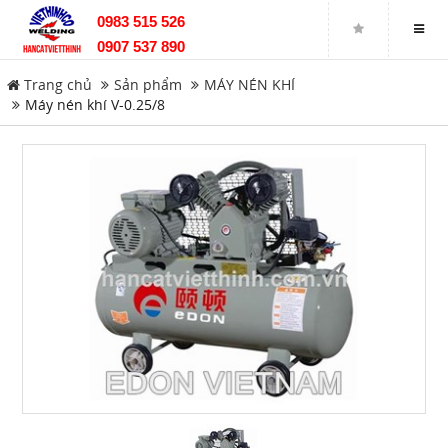
0983 515 526
MÁY CẮT ỐNG GMACC
0907 537 890
Trang chủ
Sản phẩm
MÁY NÉN KHÍ
MÁY CẮT OXY-GAS/ACETYLEN
Máy nén khí V-0.25/8
MÁY PHÁT ĐIỆN
MÁY NÉN KHÍ
SẮT THÉP, INOX, NHÔM
Đóng