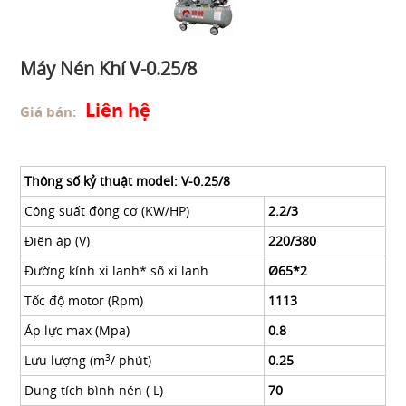
Máy Nén Khí V-0.25/8
Liên hệ
Giá bán:
Thông số kỷ thuật model: V-0.25/8
Công suất động cơ (KW/HP)
2.2/3
Điện áp (V)
220/380
Đường kính xi lanh* số xi lanh
Ø65*2
Tốc độ motor (Rpm)
1113
Áp lực max (Mpa)
0.8
Lưu lượng (m
/ phút)
0.25
3
Dung tích bình nén ( L)
70