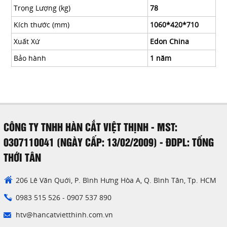
Trọng Lượng (kg)
78
Kích thước (mm)
1060*420*710
Xuất Xứ
Edon China
Bảo hành
1 năm
CÔNG TY TNHH HÀN CẮT VIỆT THỊNH - MST:
0307110041 (NGÀY CẤP: 13/02/2009) - ĐDPL: TỐNG
THỚI TÂN
206 Lê Văn Quới, P. Bình Hưng Hòa A, Q. Bình Tân, Tp. HCM
0983 515 526
-
0907 537 890
htv@hancatvietthinh.com.vn