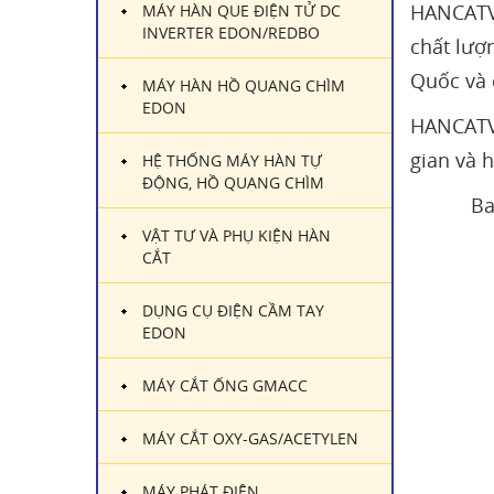
HANCATVI
MÁY HÀN QUE ĐIỆN TỬ DC
INVERTER EDON/REDBO
chất lượ
Quốc và 
MÁY HÀN HỒ QUANG CHÌM
EDON
HANCATVI
gian và 
HỆ THỐNG MÁY HÀN TỰ
ĐỘNG, HỒ QUANG CHÌM
Ban G
VẬT TƯ VÀ PHỤ KIỆN HÀN
CẮT
DỤNG CỤ ĐIỆN CẦM TAY
EDON
MÁY CẮT ỐNG GMACC
MÁY CẮT OXY-GAS/ACETYLEN
MÁY PHÁT ĐIỆN