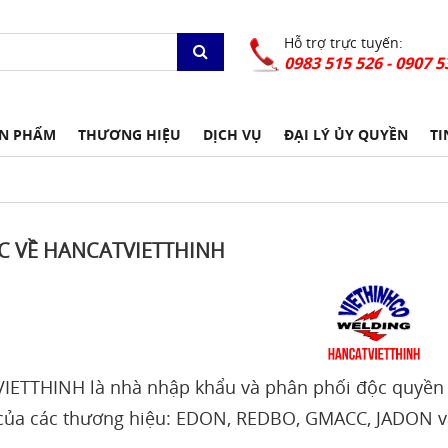
Hỗ trợ trực tuyến:
0983 515 526 - 0907 5
N PHẨM
THƯƠNG HIỆU
DỊCH VỤ
ĐẠI LÝ ỦY QUYỀN
TI
C VỀ HANCATVIETTHINH
ETTHINH là nhà nhập khẩu và phân phối độc quyền 
của các thương hiệu: EDON, REDBO, GMACC, JADON 