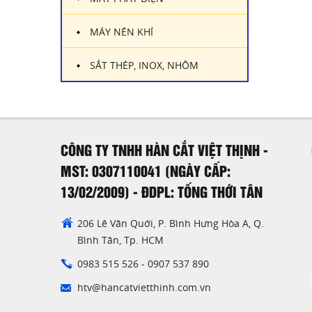
MÁY NÉN KHÍ
SẮT THÉP, INOX, NHÔM
CÔNG TY TNHH HÀN CẮT VIỆT THỊNH -
MST: 0307110041 (NGÀY CẤP:
13/02/2009) - ĐDPL: TỐNG THỚI TÂN
206 Lê Văn Quới, P. Bình Hưng Hòa A, Q.
Bình Tân, Tp. HCM
0983 515 526
-
0907 537 890
htv@hancatvietthinh.com.vn