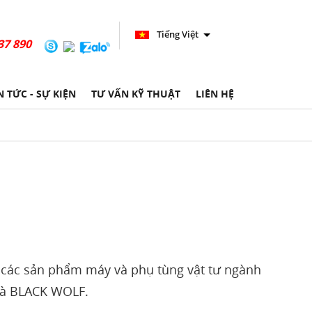
Tiếng Việt
37 890
N TỨC - SỰ KIỆN
TƯ VẤN KỸ THUẬT
LIÊN HỆ
các sản phẩm máy và phụ tùng vật tư ngành
và BLACK WOLF.