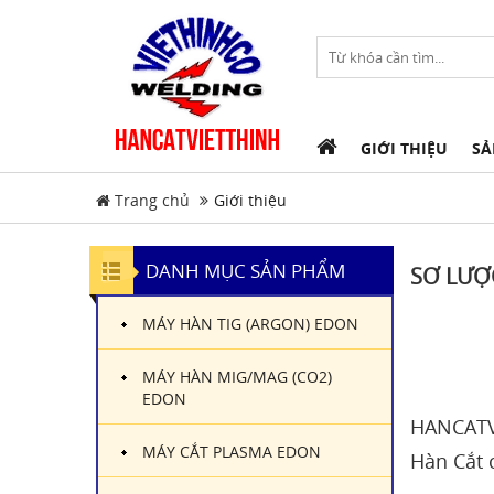
GIỚI THIỆU
SẢ
Trang chủ
Giới thiệu
DANH MỤC SẢN PHẨM
SƠ LƯỢ
MÁY HÀN TIG (ARGON) EDON
MÁY HÀN MIG/MAG (CO2)
EDON
HANCATVI
MÁY CẮT PLASMA EDON
Hàn Cắt 