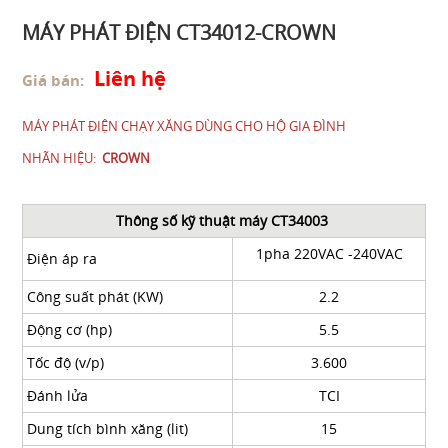
MÁY PHÁT ĐIỆN CT34012-CROWN
Liên hệ
Giá bán:
MÁY PHÁT ĐIỆN CHẠY XĂNG DÙNG CHO HỘ GIA ĐÌNH
NHÃN HIỆU:
CROWN
Thông số kỹ thuật máy CT34003
1pha 220VAC -240VAC
Điện áp ra
Công suất phát (KW)
2.2
Động cơ (hp)
5.5
Tốc độ (v/p)
3.600
Đánh lửa
TCI
Dung tích bình xăng (lit)
15