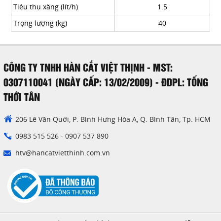
Tiêu thụ xăng (lít/h)
1.5
Trọng lượng (kg)
40
CÔNG TY TNHH HÀN CẮT VIỆT THỊNH - MST:
0307110041 (NGÀY CẤP: 13/02/2009) - ĐDPL: TỐNG
THỚI TÂN
206 Lê Văn Quới, P. Bình Hưng Hòa A, Q. Bình Tân, Tp. HCM
0983 515 526
-
0907 537 890
htv@hancatvietthinh.com.vn