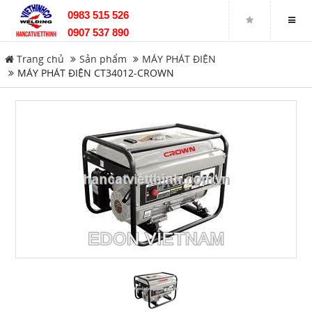
0983 515 526
MÁY CẮT ỐNG GMACC
0907 537 890
Trang chủ
Sản phẩm
MÁY PHÁT ĐIỆN
MÁY CẮT OXY-GAS/ACETYLEN
MÁY PHÁT ĐIỆN CT34012-CROWN
MÁY PHÁT ĐIỆN
MÁY NÉN KHÍ
SẮT THÉP, INOX, NHÔM
Đóng